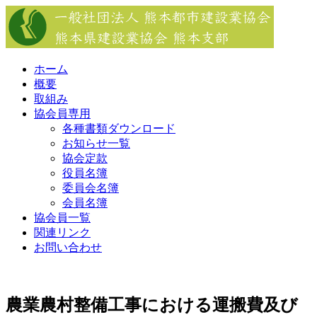
Skip
to
content
ホーム
概要
取組み
協会員専用
各種書類ダウンロード
お知らせ一覧
協会定款
役員名簿
委員会名簿
会員名簿
協会員一覧
関連リンク
お問い合わせ
農業農村整備工事における運搬費及び