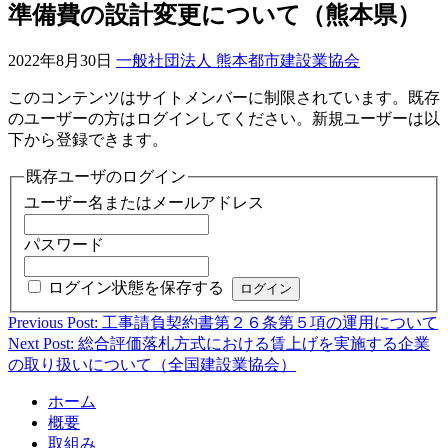
準備費の設計変更について（熊本県）
2022年8月30日
一般社団法人 熊本都市建設業協会
このコンテンツはサイトメンバーに制限されています。既存
のユーザーの方はログインしてください。新規ユーザーは以
下から登録できます。
既存ユーザのログイン
ユーザー名またはメールアドレス
パスワード
ログイン状態を保存する
Previous Post: 工事請負契約書第２６条第５項の運用について
投
Next Post: 総合評価落札方式における賃上げを実施する企業
稿
の取り扱いについて（全国建設業協会）
ナ
ホーム
ビ
概要
取組み