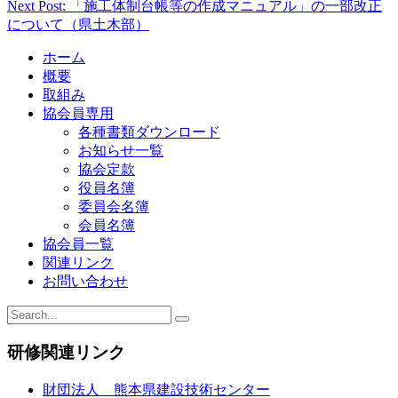
Next Post: 「施工体制台帳等の作成マニュアル」の一部改正
について（県土木部）
ホーム
概要
取組み
協会員専用
各種書類ダウンロード
お知らせ一覧
協会定款
役員名簿
委員会名簿
会員名簿
協会員一覧
関連リンク
お問い合わせ
研修関連リンク
財団法人 熊本県建設技術センター