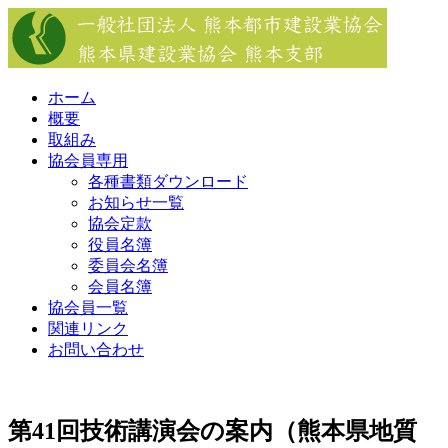
Skip
to
content
ホーム
概要
取組み
協会員専用
各種書類ダウンロード
お知らせ一覧
協会定款
役員名簿
委員会名簿
会員名簿
協会員一覧
関連リンク
お問い合わせ
第41回技術講演会の案内（熊本県地質