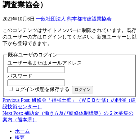
調査業協会）
2021年10月6日
一般社団法人 熊本都市建設業協会
このコンテンツはサイトメンバーに制限されています。既存
のユーザーの方はログインしてください。新規ユーザーは以
下から登録できます。
既存ユーザのログイン
ユーザー名またはメールアドレス
パスワード
ログイン状態を保存する
Previous Post: 研修会「補強土壁」（ＷＥＢ研修）の開催（建
投
設技術センター）
稿
Next Post: 補助金（働き方及び研修体制構築）の２次募集の
案内（熊本県）
ナ
ビ
ホーム
概要