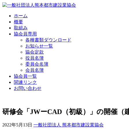
Skip
to
content
ホーム
概要
取組み
協会員専用
各種書類ダウンロード
お知らせ一覧
協会定款
役員名簿
委員会名簿
会員名簿
協会員一覧
関連リンク
お問い合わせ
研修会「JWーCAD（初級）」の開催（
2022年5月13日
一般社団法人 熊本都市建設業協会