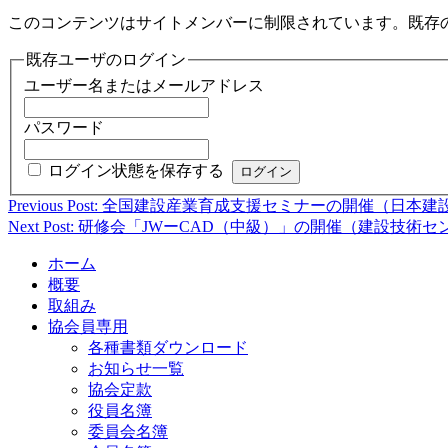
このコンテンツはサイトメンバーに制限されています。既存
既存ユーザのログイン
ユーザー名またはメールアドレス
パスワード
ログイン状態を保存する
Previous Post: 全国建設産業育成支援セミナーの開催（日
投
Next Post: 研修会「JWーCAD（中級）」の開催（建設技術
稿
ホーム
ナ
概要
ビ
取組み
協会員専用
ゲ
各種書類ダウンロード
ー
お知らせ一覧
協会定款
シ
役員名簿
ョ
委員会名簿