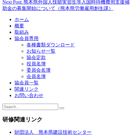
Next Post: 熊本県外国人技能実習生等入国時待機費用支援補
助金の募集開始について（熊本県労働雇用創生課）
ホーム
概要
取組み
協会員専用
各種書類ダウンロード
お知らせ一覧
協会定款
役員名簿
委員会名簿
会員名簿
協会員一覧
関連リンク
お問い合わせ
研修関連リンク
財団法人 熊本県建設技術センター