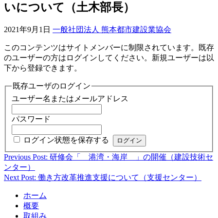
いについて（土木部長）
2021年9月1日
一般社団法人 熊本都市建設業協会
このコンテンツはサイトメンバーに制限されています。既存
のユーザーの方はログインしてください。新規ユーザーは以
下から登録できます。
既存ユーザのログイン
ユーザー名またはメールアドレス
パスワード
ログイン状態を保存する
Previous Post: 研修会「 港湾・海岸 」の開催（建設技術セ
投
ンター）
稿
Next Post: 働き方改革推進支援について（支援センター）
ナ
ホーム
ビ
概要
取組み