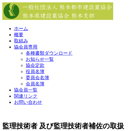
Skip
to
content
ホーム
概要
取組み
協会員専用
各種書類ダウンロード
お知らせ一覧
協会定款
役員名簿
委員会名簿
会員名簿
協会員一覧
関連リンク
お問い合わせ
監理技術者 及び監理技術者補佐の取扱