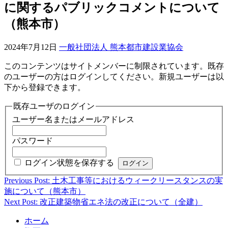
に関するパブリックコメントについて
（熊本市）
2024年7月12日
一般社団法人 熊本都市建設業協会
このコンテンツはサイトメンバーに制限されています。既存
のユーザーの方はログインしてください。新規ユーザーは以
下から登録できます。
既存ユーザのログイン
ユーザー名またはメールアドレス
パスワード
ログイン状態を保存する
Previous Post: 土木工事等におけるウィークリースタンスの実
投
施について（熊本市）
稿
Next Post: 改正建築物省エネ法の改正について（全建）
ナ
ホーム