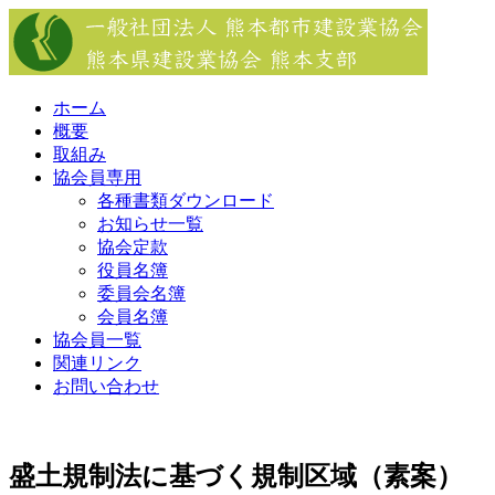
Skip
to
content
ホーム
概要
取組み
協会員専用
各種書類ダウンロード
お知らせ一覧
協会定款
役員名簿
委員会名簿
会員名簿
協会員一覧
関連リンク
お問い合わせ
盛土規制法に基づく規制区域（素案）