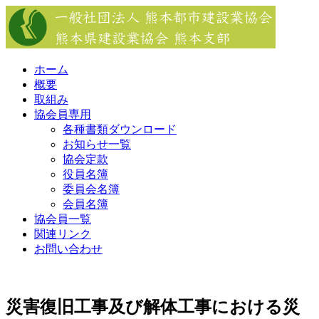
Skip
to
content
ホーム
概要
取組み
協会員専用
各種書類ダウンロード
お知らせ一覧
協会定款
役員名簿
委員会名簿
会員名簿
協会員一覧
関連リンク
お問い合わせ
災害復旧工事及び解体工事における災