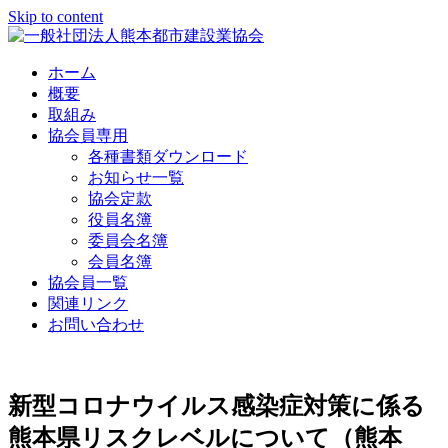
Skip to content
ホーム
概要
取組み
協会員専用
各種書類ダウンロード
お知らせ一覧
協会定款
役員名簿
委員会名簿
会員名簿
協会員一覧
関連リンク
お問い合わせ
新型コロナウイルス感染症対策に係る
熊本県リスクレベルについて（熊本