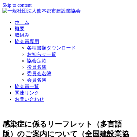
Skip to content
ホーム
概要
取組み
協会員専用
各種書類ダウンロード
お知らせ一覧
協会定款
役員名簿
委員会名簿
会員名簿
協会員一覧
関連リンク
お問い合わせ
感染症に係るリーフレット（多言語
版）のご案内について（全国建設業協