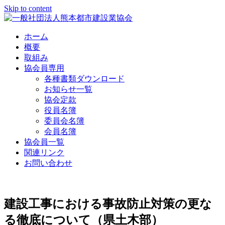
Skip to content
ホーム
概要
取組み
協会員専用
各種書類ダウンロード
お知らせ一覧
協会定款
役員名簿
委員会名簿
会員名簿
協会員一覧
関連リンク
お問い合わせ
建設工事における事故防止対策の更な
る徹底について（県土木部）