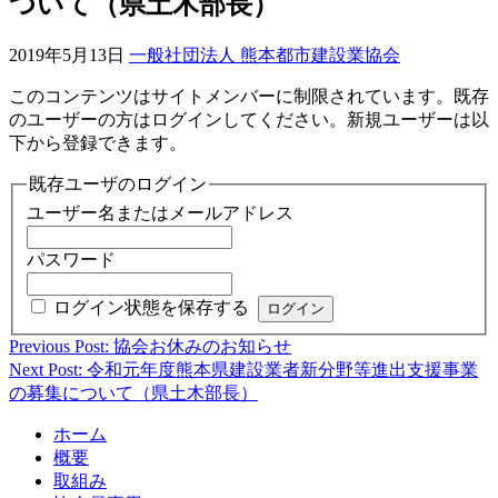
ついて（県土木部長）
2019年5月13日
一般社団法人 熊本都市建設業協会
このコンテンツはサイトメンバーに制限されています。既存
のユーザーの方はログインしてください。新規ユーザーは以
下から登録できます。
既存ユーザのログイン
ユーザー名またはメールアドレス
パスワード
ログイン状態を保存する
Previous Post: 協会お休みのお知らせ
投
Next Post: 令和元年度熊本県建設業者新分野等進出支援事業
稿
の募集について（県土木部長）
ナ
ホーム
ビ
概要
取組み
ゲ