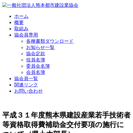
Skip
to
content
ホーム
概要
取組み
協会員専用
各種書類ダウンロード
お知らせ一覧
協会定款
役員名簿
委員会名簿
会員名簿
協会員一覧
関連リンク
お問い合わせ
平成３１年度熊本県建設産業若手技術者
等資格取得費補助金交付要項の施行に