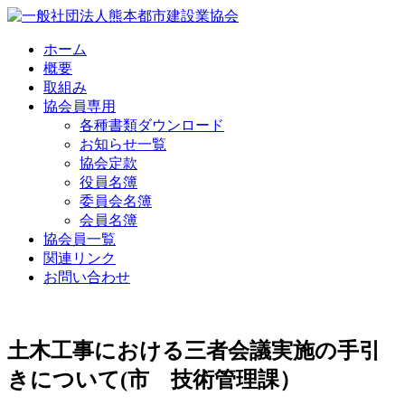
Skip
to
content
ホーム
概要
取組み
協会員専用
各種書類ダウンロード
お知らせ一覧
協会定款
役員名簿
委員会名簿
会員名簿
協会員一覧
関連リンク
お問い合わせ
土木工事における三者会議実施の手引
きについて(市 技術管理課）