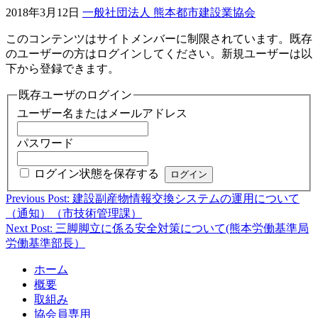
2018年3月12日
一般社団法人 熊本都市建設業協会
このコンテンツはサイトメンバーに制限されています。既存
のユーザーの方はログインしてください。新規ユーザーは以
下から登録できます。
既存ユーザのログイン
ユーザー名またはメールアドレス
パスワード
ログイン状態を保存する
Previous Post: 建設副産物情報交換システムの運用について
投
（通知）（市技術管理課）
稿
Next Post: 三脚脚立に係る安全対策について(熊本労働基準局
労働基準部長）
ナ
ビ
ホーム
概要
ゲ
取組み
ー
協会員専用