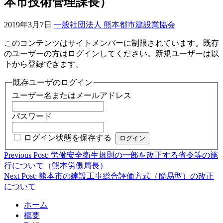
本市技術管理課長）
2019年3月7日
一般社団法人 熊本都市建設業協会
このコンテンツはサイトメンバーに制限されています。既存
のユーザーの方はログインしてください。新規ユーザーは以
下から登録できます。
既存ユーザのログイン
ユーザー名またはメールアドレス
パスワード
ログイン状態を保存する
Previous Post: 労働安全衛生規則の一部を改正する省令等の施
投
行について（熊本労働局長）
稿
Next Post: 熊本市の建設工事総合評価方式（簡易型）の改正
について
ナ
ビ
ホーム
概要
ゲ