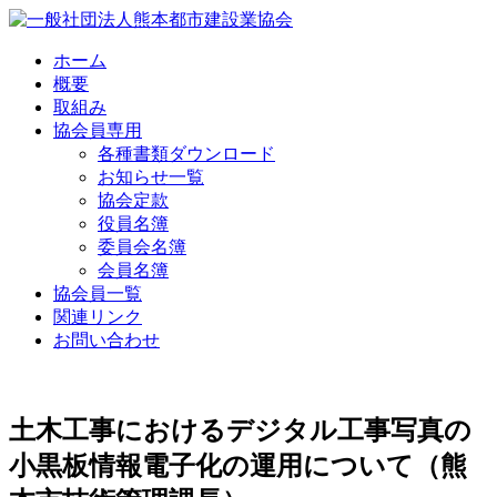
Skip
to
content
ホーム
概要
取組み
協会員専用
各種書類ダウンロード
お知らせ一覧
協会定款
役員名簿
委員会名簿
会員名簿
協会員一覧
関連リンク
お問い合わせ
土木工事におけるデジタル工事写真の
小黒板情報電子化の運用について（熊