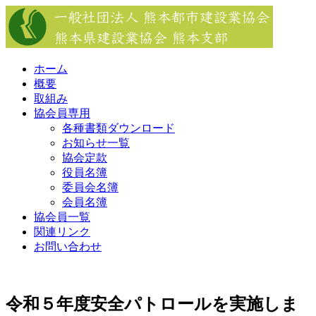
Skip
to
content
ホーム
概要
取組み
協会員専用
各種書類ダウンロード
お知らせ一覧
協会定款
役員名簿
委員会名簿
会員名簿
協会員一覧
関連リンク
お問い合わせ
令和５年度安全パトロールを実施しま