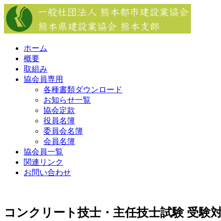
Skip
to
content
ホーム
概要
取組み
協会員専用
各種書類ダウンロード
お知らせ一覧
協会定款
役員名簿
委員会名簿
会員名簿
協会員一覧
関連リンク
お問い合わせ
コンクリート技士・主任技士試験 受験