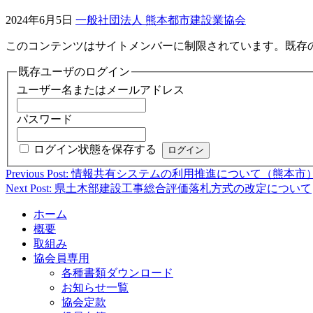
2024年6月5日
一般社団法人 熊本都市建設業協会
このコンテンツはサイトメンバーに制限されています。既存
既存ユーザのログイン
ユーザー名またはメールアドレス
パスワード
ログイン状態を保存する
Previous Post: 情報共有システムの利用推進について（熊本市
投
Next Post: 県土木部建設工事総合評価落札方式の改定について
稿
ホーム
ナ
概要
ビ
取組み
協会員専用
ゲ
各種書類ダウンロード
ー
お知らせ一覧
協会定款
シ