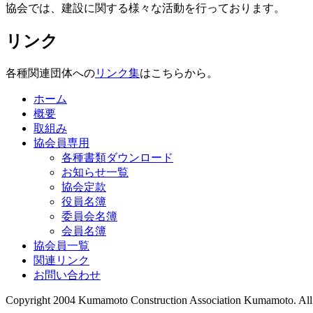
協会では、建設に関する様々な活動を行っております。
リンク
各種関連団体への
リンク集
はこちらから。
ホーム
概要
取組み
協会員専用
各種書類ダウンロード
お知らせ一覧
協会定款
役員名簿
委員会名簿
会員名簿
協会員一覧
関連リンク
お問い合わせ
Copyright 2004 Kumamoto Construction Association Kumamoto. All ri