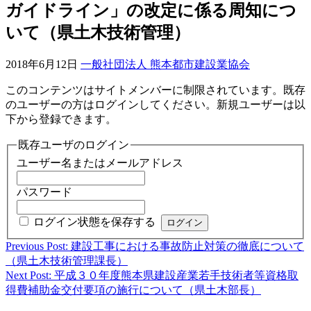
ガイドライン」の改定に係る周知につ
いて（県土木技術管理）
2018年6月12日
一般社団法人 熊本都市建設業協会
このコンテンツはサイトメンバーに制限されています。既存
のユーザーの方はログインしてください。新規ユーザーは以
下から登録できます。
既存ユーザのログイン
ユーザー名またはメールアドレス
パスワード
ログイン状態を保存する
Previous Post: 建設工事における事故防止対策の徹底について
投
（県土木技術管理課長）
稿
Next Post: 平成３０年度熊本県建設産業若手技術者等資格取
得費補助金交付要項の施行について（県土木部長）
ナ