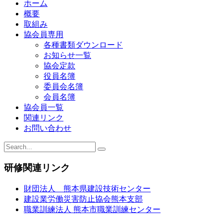
ビ
ホーム
概要
ゲ
取組み
ー
協会員専用
各種書類ダウンロード
シ
お知らせ一覧
ョ
協会定款
役員名簿
ン
委員会名簿
会員名簿
協会員一覧
関連リンク
お問い合わせ
研修関連リンク
財団法人 熊本県建設技術センター
建設業労働災害防止協会熊本支部
職業訓練法人 熊本市職業訓練センター