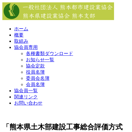
Skip
to
content
ホーム
概要
取組み
協会員専用
各種書類ダウンロード
お知らせ一覧
協会定款
役員名簿
委員会名簿
会員名簿
協会員一覧
関連リンク
お問い合わせ
「熊本県土木部建設工事総合評価方式