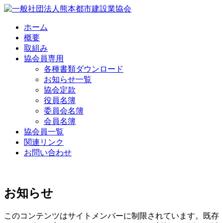
Skip
to
content
ホーム
概要
取組み
協会員専用
各種書類ダウンロード
お知らせ一覧
協会定款
役員名簿
委員会名簿
会員名簿
協会員一覧
関連リンク
お問い合わせ
お知らせ
このコンテンツはサイトメンバーに制限されています。既存