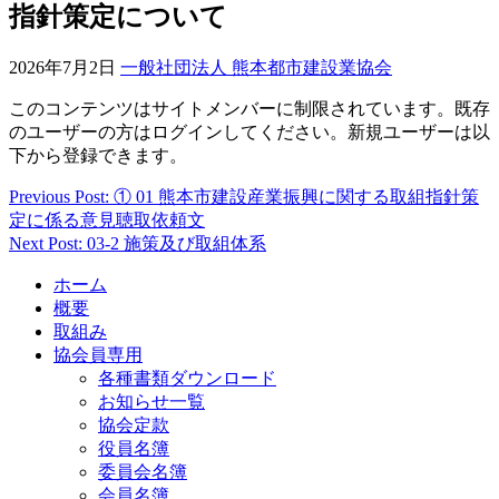
指針策定について
2026年7月2日
一般社団法人 熊本都市建設業協会
このコンテンツはサイトメンバーに制限されています。既存
のユーザーの方はログインしてください。新規ユーザーは以
下から登録できます。
Previous Post: ① 01 熊本市建設産業振興に関する取組指針策
投
定に係る意見聴取依頼文
稿
Next Post: 03-2 施策及び取組体系
ナ
ホーム
ビ
概要
取組み
ゲ
協会員専用
ー
各種書類ダウンロード
お知らせ一覧
シ
協会定款
ョ
役員名簿
委員会名簿
ン
会員名簿