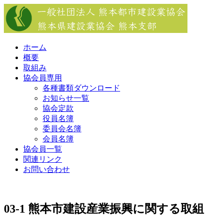
Skip
to
content
ホーム
概要
取組み
協会員専用
各種書類ダウンロード
お知らせ一覧
協会定款
役員名簿
委員会名簿
会員名簿
協会員一覧
関連リンク
お問い合わせ
03-1 熊本市建設産業振興に関する取組