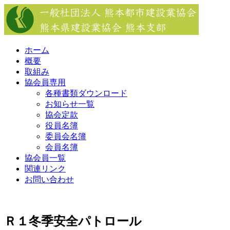
Skip
to
content
ホーム
概要
取組み
協会員専用
各種書類ダウンロード
お知らせ一覧
協会定款
役員名簿
委員会名簿
会員名簿
協会員一覧
関連リンク
お問い合わせ
Ｒ１冬季安全パトロール