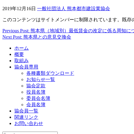
2019年12月16日
一般社団法人 熊本都市建設業協会
このコンテンツはサイトメンバーに制限されています。既存
Previous Post: 熊本県（地域別）最低賃金の改定に係る周知
投
Next Post: 熊本県との意見交換会
稿
ホーム
ナ
概要
ビ
取組み
協会員専用
ゲ
各種書類ダウンロード
ー
お知らせ一覧
協会定款
シ
役員名簿
ョ
委員会名簿
会員名簿
ン
協会員一覧
関連リンク
お問い合わせ