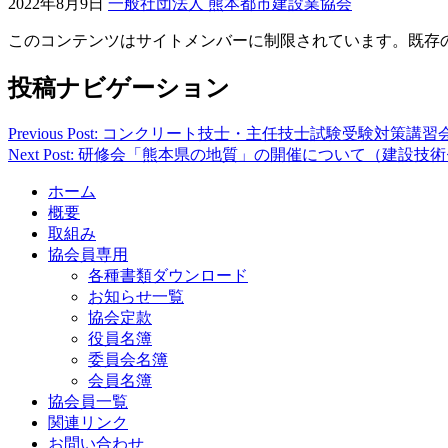
2022年8月9日
一般社団法人 熊本都市建設業協会
このコンテンツはサイトメンバーに制限されています。既存
投稿ナビゲーション
Previous Post: コンクリート技士・主任技士試験受験対
Next Post: 研修会「熊本県の地質」の開催について（建設技
ホーム
概要
取組み
協会員専用
各種書類ダウンロード
お知らせ一覧
協会定款
役員名簿
委員会名簿
会員名簿
協会員一覧
関連リンク
お問い合わせ