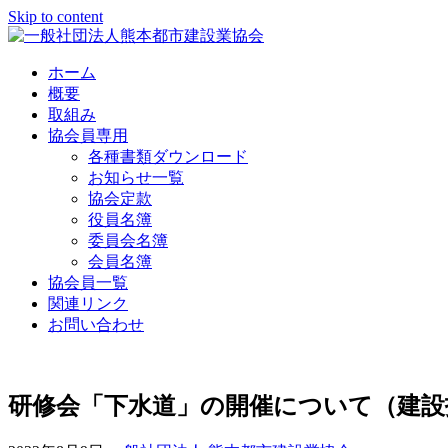
Skip to content
ホーム
概要
取組み
協会員専用
各種書類ダウンロード
お知らせ一覧
協会定款
役員名簿
委員会名簿
会員名簿
協会員一覧
関連リンク
お問い合わせ
研修会「下水道」の開催について（建設