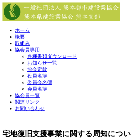
Skip
to
content
ホーム
概要
取組み
協会員専用
各種書類ダウンロード
お知らせ一覧
協会定款
役員名簿
委員会名簿
会員名簿
協会員一覧
関連リンク
お問い合わせ
宅地復旧支援事業に関する周知につい