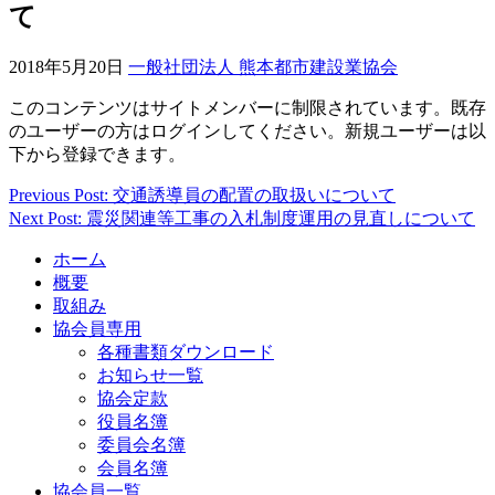
て
2018年5月20日
一般社団法人 熊本都市建設業協会
このコンテンツはサイトメンバーに制限されています。既存
のユーザーの方はログインしてください。新規ユーザーは以
下から登録できます。
Previous Post: 交通誘導員の配置の取扱いについて
投
Next Post: 震災関連等工事の入札制度運用の見直しについて
稿
ホーム
ナ
概要
ビ
取組み
協会員専用
ゲ
各種書類ダウンロード
ー
お知らせ一覧
協会定款
シ
役員名簿
ョ
委員会名簿
会員名簿
ン
協会員一覧