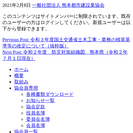
2021年2月8日
一般社団法人 熊本都市建設業協会
このコンテンツはサイトメンバーに制限されています。既存
のユーザーの方はログインしてください。新規ユーザーは以
下から登録できます。
Previous Post: 令和３年度国土交通省土木工事・業務の積算基
投
準等の改定について（抜粋版）
稿
Next Post: 令和２年度 防災対策組織図 熊本県（令和２年
７月１日現在）
ナ
ビ
ホーム
概要
ゲ
取組み
ー
協会員専用
各種書類ダウンロード
シ
お知らせ一覧
ョ
協会定款
役員名簿
ン
委員会名簿
会員名簿
協会員一覧