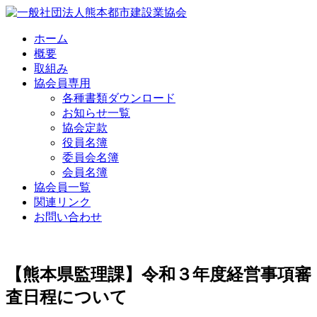
Skip
to
content
ホーム
概要
取組み
協会員専用
各種書類ダウンロード
お知らせ一覧
協会定款
役員名簿
委員会名簿
会員名簿
協会員一覧
関連リンク
お問い合わせ
【熊本県監理課】令和３年度経営事項審
査日程について